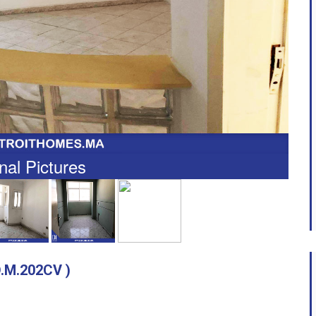
nal Pictures
 D.M.202CV )