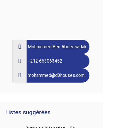
Mohammed Ben Abdessadak
+212 663063452
mohammed@d3houses.com
Listes suggérées