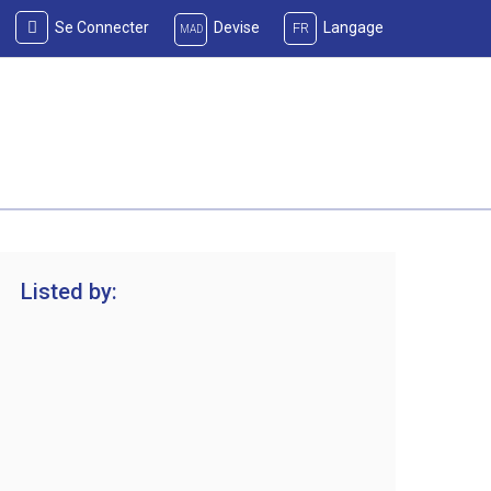
Se Connecter
Devise
Langage
FR
MAD
Listed by: