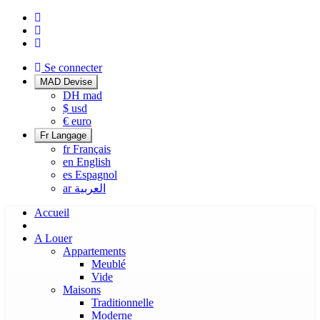
Se connecter
MAD
Devise
DH
mad
$
usd
€
euro
Fr
Langage
fr
Français
en
English
es
Espagnol
ar
العربية
Accueil
A Louer
Appartements
Meublé
Vide
Maisons
Traditionnelle
Moderne