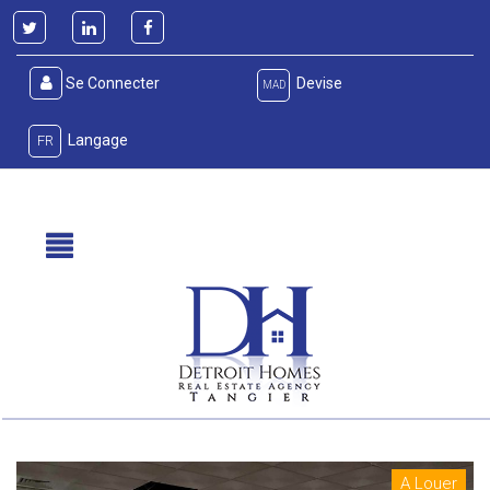
Se Connecter
Devise
MAD
Langage
FR
A Louer