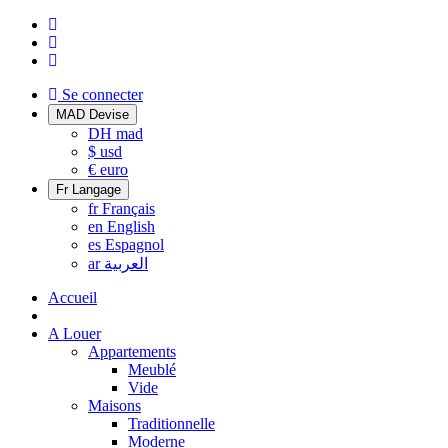
Se connecter
MAD
Devise
DH
mad
$
usd
€
euro
Fr
Langage
fr
Français
en
English
es
Espagnol
ar
العربية
Accueil
A Louer
Appartements
Meublé
Vide
Maisons
Traditionnelle
Moderne