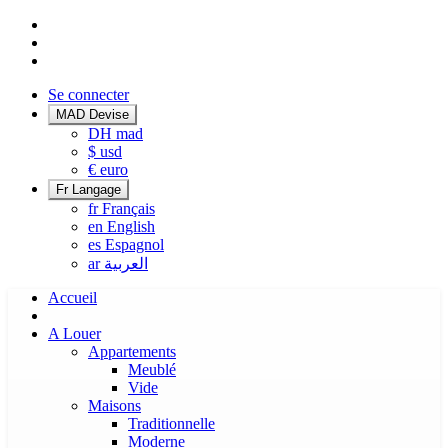
Se connecter
MAD
Devise
DH
mad
$
usd
€
euro
Fr
Langage
fr
Français
en
English
es
Espagnol
ar
العربية
Accueil
A Louer
Appartements
Meublé
Vide
Maisons
Traditionnelle
Moderne