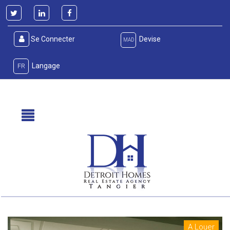
Se Connecter
Devise
MAD
Langage
FR
A Louer