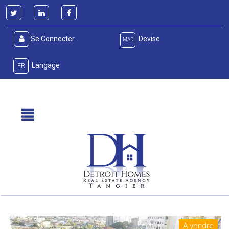
Se Connecter
Devise
MAD
Langage
FR
A vendre