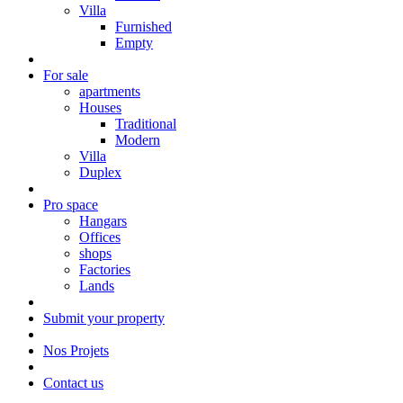
Villa
Furnished
Empty
For sale
apartments
Houses
Traditional
Modern
Villa
Duplex
Pro space
Hangars
Offices
shops
Factories
Lands
Submit your property
Nos Projets
Contact us