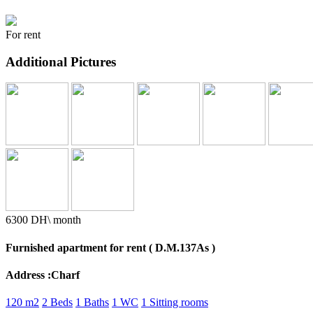
For rent
Additional Pictures
6300 DH\ month
Furnished apartment for rent ( D.M.137As )
Address :Charf
120 m2
2 Beds
1 Baths
1 WC
1 Sitting rooms