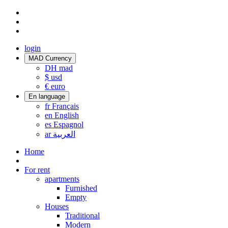
login
MAD
Currency
DH
mad
$
usd
€
euro
En
language
fr
Français
en
English
es
Espagnol
ar
العربية
Home
For rent
apartments
Furnished
Empty
Houses
Traditional
Modern