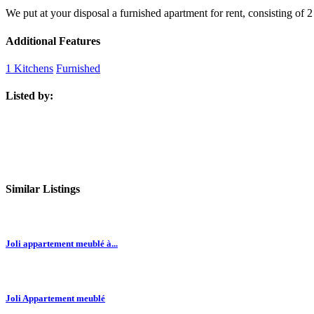
We put at your disposal a furnished apartment for rent, consisting of 2 
Additional Features
1 Kitchens
Furnished
Listed by:
Similar Listings
Joli appartement meublé à...
Joli Appartement meublé