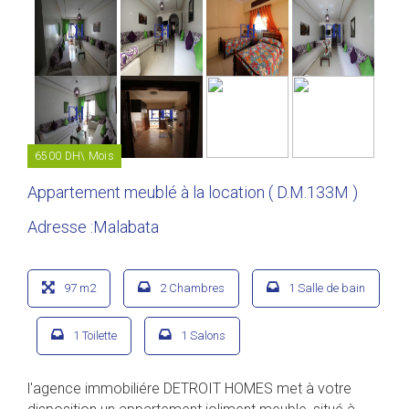
6500 DH\ Mois
Appartement meublé à la location ( D.M.133M )
Adresse :Malabata
97 m2
2 Chambres
1 Salle de bain
1 Toilette
1 Salons
l'agence immobiliére DETROIT HOMES met à votre