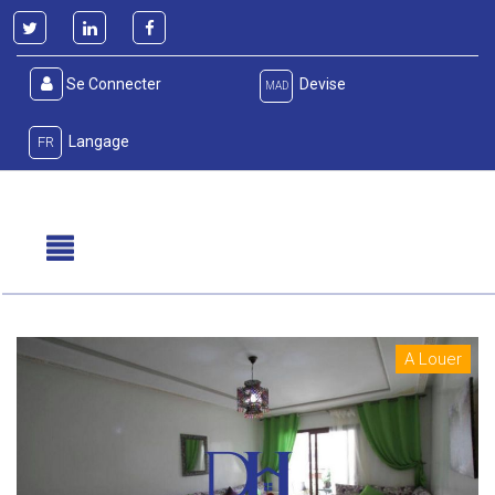
Se Connecter
Devise
MAD
Langage
FR
A Louer