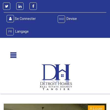
Se Connecter
Devise
MAD
Langage
FR
A Louer