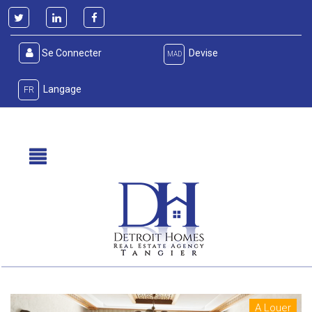
Se Connecter
Devise
MAD
Langage
FR
A Louer