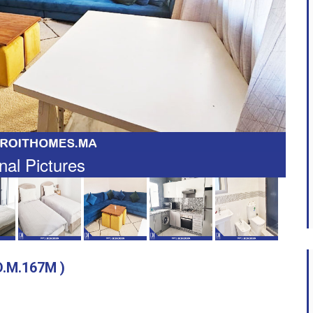
nal Pictures
D.M.167M )