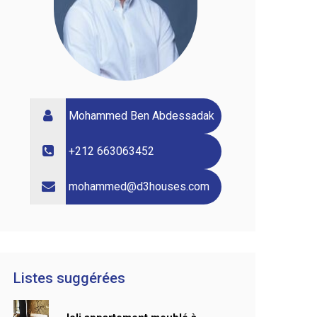
Mohammed Ben Abdessadak
+212 663063452
mohammed@d3houses.com
Listes suggérées