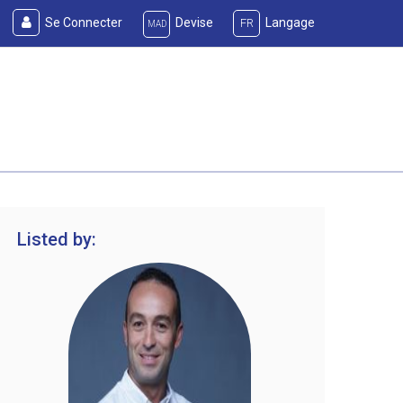
Se Connecter
Devise
Langage
FR
MAD
Listed by: