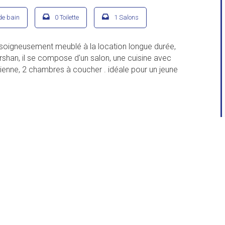
de bain
0 Toilette
1 Salons
oigneusement meublé à la location longue durée,
rshan, il se compose d'un salon, une cuisine avec
alienne, 2 chambres à coucher . idéale pour un jeune