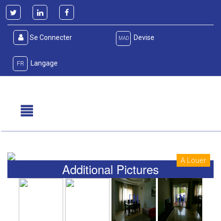
Se Connecter
Devise
MAD
Langage
FR
A Louer
Additional Pictures