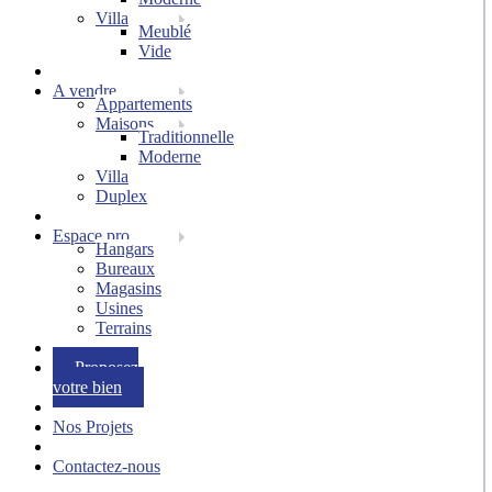
Villa
Meublé
Vide
A vendre
Appartements
Maisons
Traditionnelle
Moderne
Villa
Duplex
Espace pro
Hangars
Bureaux
Magasins
Usines
Terrains
Proposez
votre bien
Nos Projets
Contactez-nous