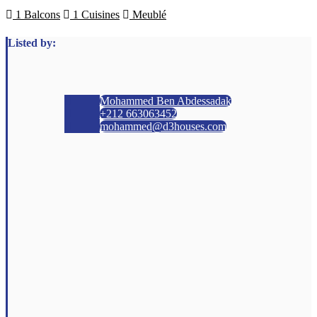
1 Balcons
1 Cuisines
Meublé
Listed by:
Mohammed Ben Abdessadak
+212 663063452
mohammed@d3houses.com