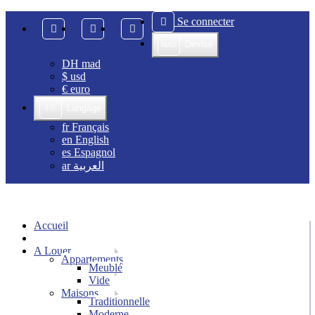
Se connecter
Devise
MAD
DH
mad
$
usd
€
euro
FR
Langage
fr
Français
en
English
es
Espagnol
ar
العربية
Accueil
A Louer
Appartements
Meublé
Vide
Maisons
Traditionnelle
Moderne