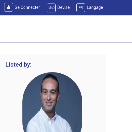
Se Connecter
Devise
Langage
FR
MAD
Listed by: