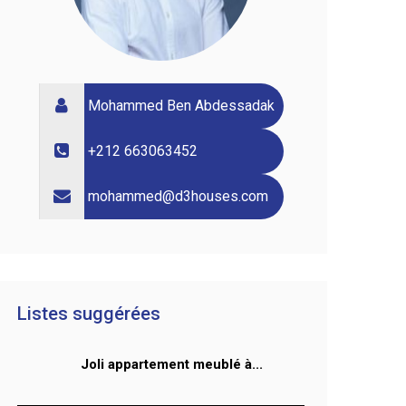
Mohammed Ben Abdessadak
+212 663063452
mohammed@d3houses.com
Listes suggérées
Joli appartement meublé à...