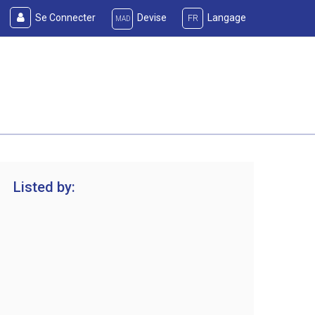
Se Connecter
Devise
Langage
FR
MAD
Listed by: