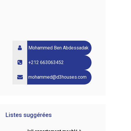
Mohammed Ben Abdessadak
+212 663063452
mohammed@d3houses.com
Listes suggérées