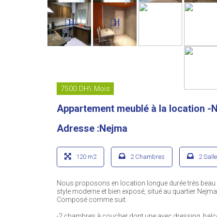
7500 DH\ Mois
Appartement meublé à la location -N
Adresse :Nejma
120 m2
2 Chambres
2 Sall
Nous proposons en location longue durée très beau a
style moderne et bien exposé, situé au quartier Nejma
Composé comme suit:
-2 chambres à coucher dont une avec dressing, balcon