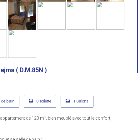
ejma ( D.M.85N )
e de bain
0 Toilette
1 Salons
ppartement de 120 m², bien meublé avec tout le confort,
.
 et sa salle de bain ;