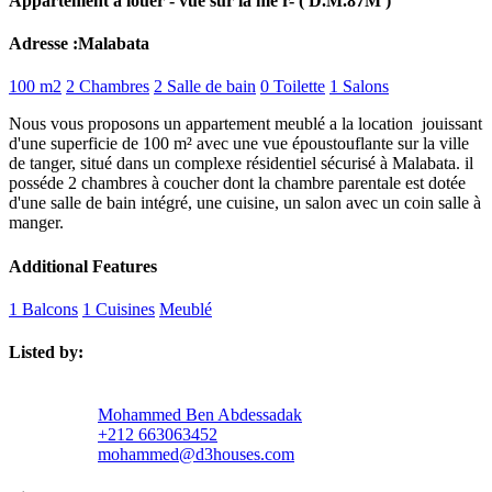
Appartement à louer - vue sur la me r- ( D.M.87M )
Adresse :Malabata
100 m2
2 Chambres
2 Salle de bain
0 Toilette
1 Salons
Nous vous proposons un appartement meublé a la location jouissant
d'une superficie de 100 m² avec une vue époustouflante sur la ville
de tanger, situé dans un complexe résidentiel sécurisé à Malabata. il
posséde 2 chambres à coucher dont la chambre parentale est dotée
d'une salle de bain intégré, une cuisine, un salon avec un coin salle à
manger.
Additional Features
1 Balcons
1 Cuisines
Meublé
Listed by:
Mohammed Ben Abdessadak
+212 663063452
mohammed@d3houses.com