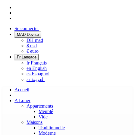
Se connecter
MAD
Devise
DH
mad
$
usd
€
euro
Fr
Langage
fr
Français
en
English
es
Espagnol
ar
العربية
Accueil
A Louer
Appartements
Meublé
Vide
Maisons
Traditionnelle
Moderne