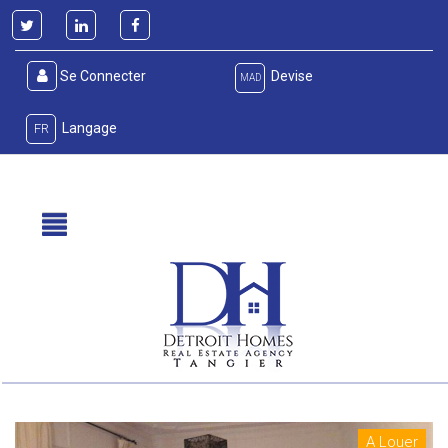
Se Connecter
Devise
MAD
Langage
FR
A Louer