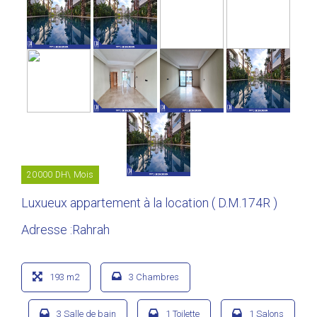
20000 DH\ Mois
Luxueux appartement à la location ( D.M.174R )
Adresse :Rahrah
193 m2
3 Chambres
3 Salle de bain
1 Toilette
1 Salons