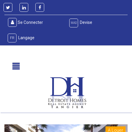
Se Connecter
Devise
MAD
Langage
FR
A Louer