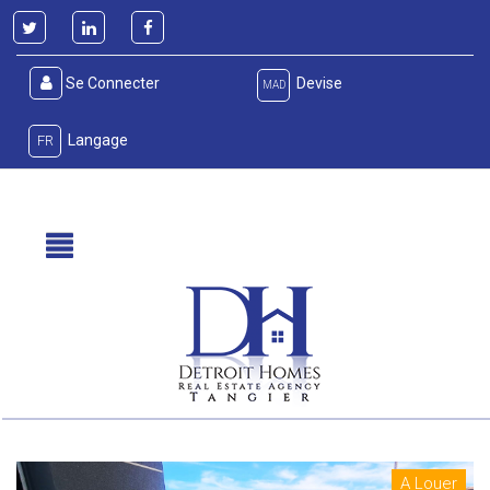
Se Connecter
Devise
MAD
Langage
FR
A Louer