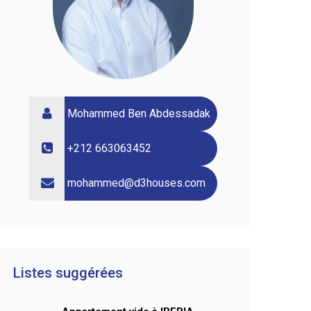
Mohammed Ben Abdessadak
+212 663063452
mohammed@d3houses.com
Listes suggérées