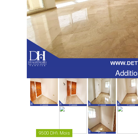
Additio
9500 DH\ Mois