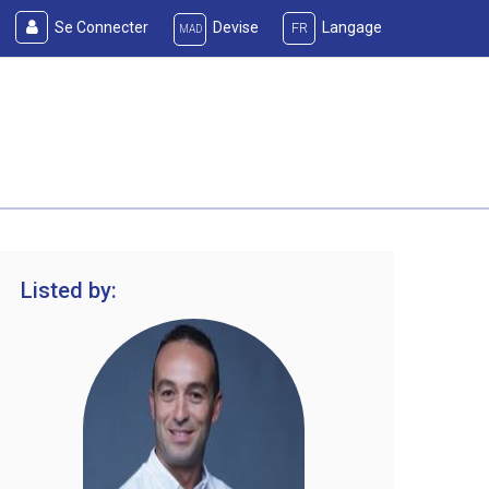
Se Connecter
Devise
Langage
FR
MAD
Listed by: