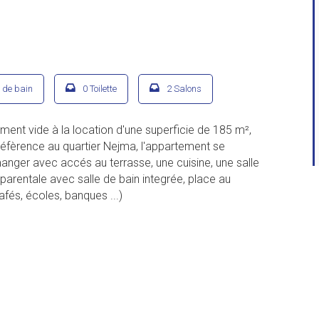
e de bain
0 Toilette
2 Salons
nt vide à la location d'une superficie de 185 m²,
 réfèrence au quartier Nejma, l'appartement se
nger avec accés au terrasse, une cuisine, une salle
parentale avec salle de bain integrée, place au
afés, écoles, banques ...)