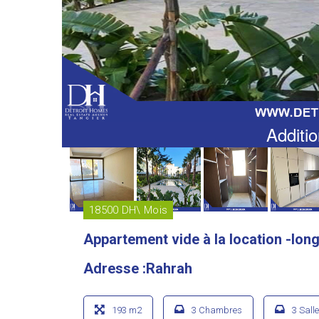
Additio
18500 DH\ Mois
Appartement vide à la location -lon
Adresse :Rahrah
193 m2
3 Chambres
3 Sall