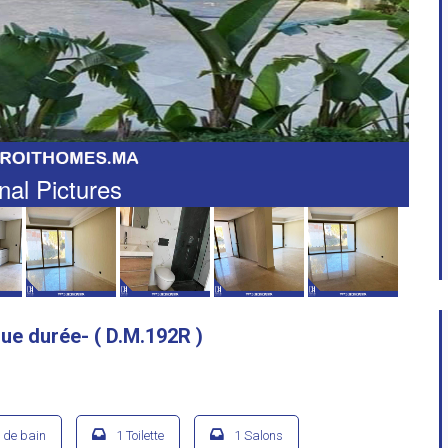
nal Pictures
gue durée- ( D.M.192R )
e de bain
1 Toilette
1 Salons