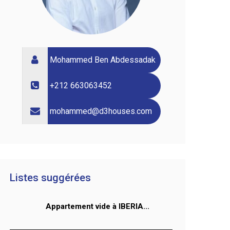
Mohammed Ben Abdessadak
+212 663063452
mohammed@d3houses.com
Listes suggérées
Appartement vide à IBERIA...