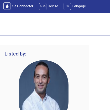
Se Connecter
Devise
Langage
FR
MAD
Listed by: