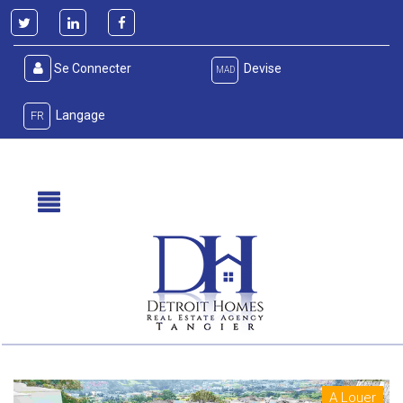
Se Connecter
Devise
MAD
Langage
FR
A Louer