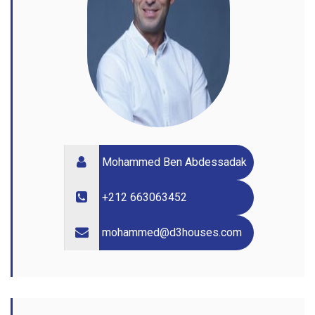
Mohammed Ben Abdessadak
+212 663063452
mohammed@d3houses.com