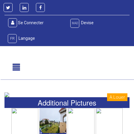
Se Connecter
Devise
MAD
Langage
FR
A Louer
Additional Pictures