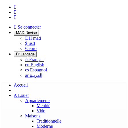
Se connecter
MAD
Devise
DH
mad
$
usd
€
euro
Fr
Langage
fr
Français
en
English
es
Espagnol
ar
العربية
Accueil
A Louer
Appartements
Meublé
Vide
Maisons
Traditionnelle
Moderne