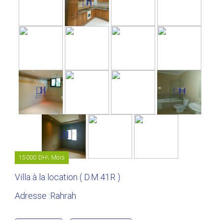
15000 DH\ Mois
Villa à la location ( D.M.41R )
Adresse :Rahrah