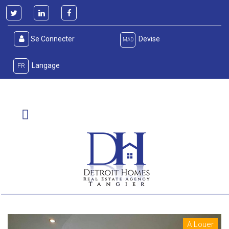
Se Connecter
Devise
MAD
Langage
FR
A Louer