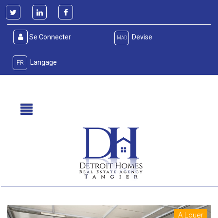
Se Connecter
Devise
MAD
Langage
FR
A Louer