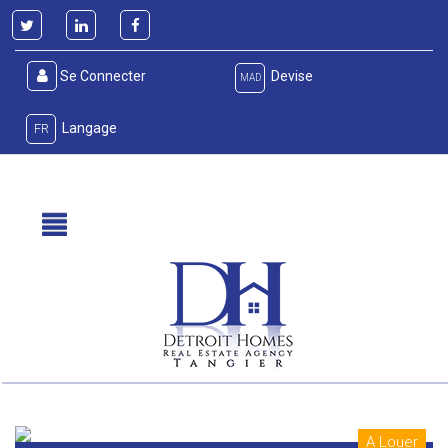
Se Connecter
Devise
MAD
Langage
FR
A Louer