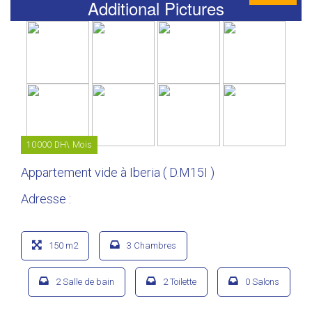
Additional Pictures
10000 DH\ Mois
Appartement vide à Iberia ( D.M15I )
Adresse :
150 m2
3 Chambres
2 Salle de bain
2 Toilette
0 Salons