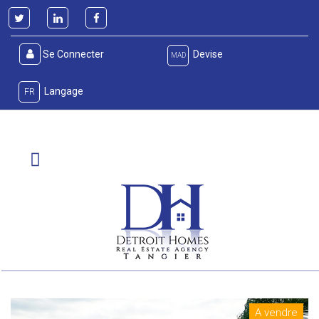
Se Connecter
Devise
MAD
Langage
FR
A vendre