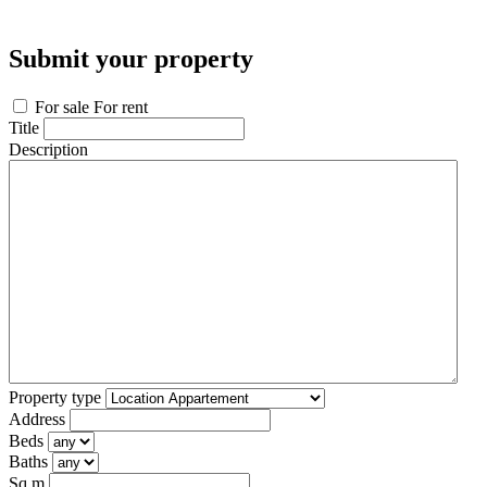
Submit your property
For sale
For rent
Title
Description
Property type
Address
Beds
Baths
Sq m