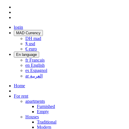
login
MAD
Currency
DH
mad
$
usd
€
euro
En
language
fr
Français
en
English
es
Espagnol
ar
العربية
Home
For rent
apartments
Furnished
Empty
Houses
Traditional
Modern