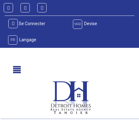
Se Connecter
Devise
MAD
Langage
FR