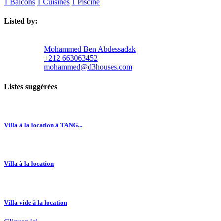
1 Balcons
1 Cuisines
1 Piscine
Listed by:
Mohammed Ben Abdessadak
+212 663063452
mohammed@d3houses.com
Listes suggérées
Villa à la location à TANG...
Villa à la location
Villa vide à la location