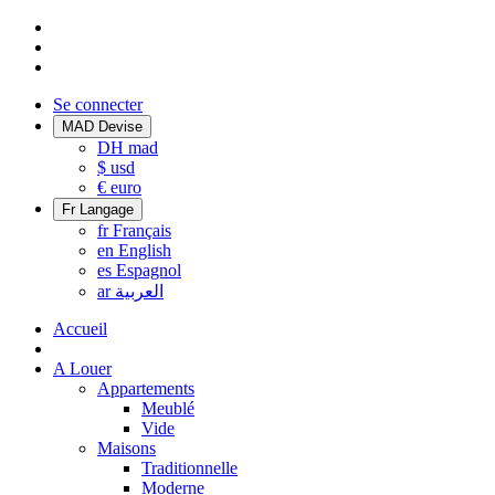
Se connecter
MAD
Devise
DH
mad
$
usd
€
euro
Fr
Langage
fr
Français
en
English
es
Espagnol
ar
العربية
Accueil
A Louer
Appartements
Meublé
Vide
Maisons
Traditionnelle
Moderne